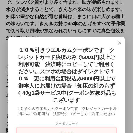
で、タンパク質がより多く含まれ、味が凝縮されます。
水分が減少することで、きんき本来の味が楽しめます。
知床の豊かな自然が育む旨味は、まさに口に広がる極上
の味わいです。きんきの持つ45本のとげをすべて手作業
で切り取り風味が損なわれないうちにすぐに真空包装を
かけております
×
１０％引きウエルカムクーポンです ク
レジットカード決済のみで5001円以上ご
利用可能 決済時にコピーしてご利用く
このセットは、ギフト用にも最適です。知床の最高級ブ
ださい。スマホの場合はダイレクトで１
ランド品を贈ることで、相手に喜びと満足感を与えるこ
０％ 更に利用金額税込み6000円以上で
とができるでしょう。また、ご家族や友人とのお食事会
御本人にお届けの場合「知床の幻のもず
でも活躍します。豪華な海の幸で、華やかなひとときを
く40g1袋サービス中)クーポン対象外品も
過ごしませんか。
ございます
＜取り扱い注意事項＞
１０％引きウエルカムクーポンです クレジットカード決
・到着後は冷凍保存をしていただき、お召し上がりにな
済のみご利用可能 決済時にコピーしてご利用ください
るときに冷蔵解凍して開封後は早めにお召し上がりくだ
さい。
クーポンコード
弊社で送料を負担させていただいております。再配達の