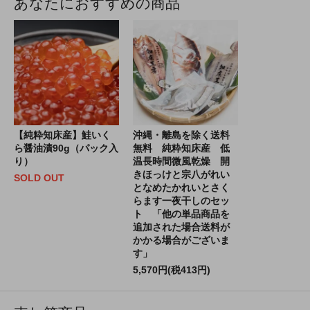
あなたにおすすめの商品
沖縄・離島を除く送料
【純粋知床産】鮭いく
無料 純粋知床産 低
ら醤油漬90g（パック入
温長時間微風乾燥 開
り）
きほっけと宗八がれい
SOLD OUT
となめたかれいとさく
らます一夜干しのセッ
ト 「他の単品商品を
追加された場合送料が
かかる場合がございま
す」
5,570円(税413円)