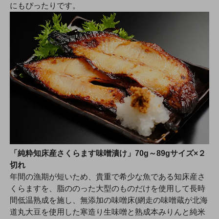
にもぴったりです。
「純粋知床産さくらます味噌漬け」70g～89gサイズ×２
切れ
年間の漁期が短いため、貴重で希少な魚である知床産さ
くらますを、脂ののった大型のものだけを使用して長時
間低温熟成を施し、無添加の味噌床(網走の味噌蔵が北海
道丸大豆を使用した寒造り生味噌と熟成本みりんと純米