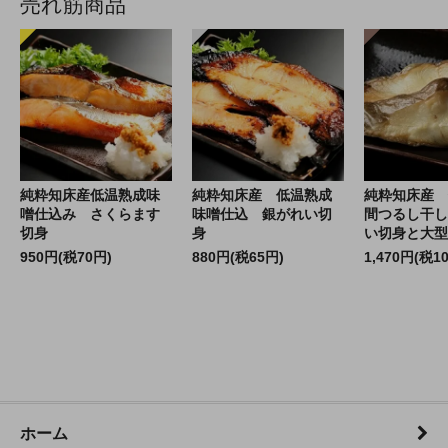
売れ筋商品
純粋知床産低温熟成味
純粋知床産 低温熟成
純粋知床産 
噌仕込み さくらます
味噌仕込 銀がれい切
間つるし干し
切身
身
い切身と大型
950円(税70円)
880円(税65円)
1,470円(税1
ホーム