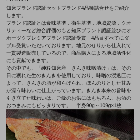
知床ブランド認証セットブランド4品種詰合せをご紹介
します。
ブランド認証とは食味基準．衛生基準．地域資源．クオ
リティーなど総合評価のもと知床ブランド認証並びにオ
ホーツクプレミアブランド認証受賞 4品目すべてにダ
ブル受賞いただいております。地元のせりから仕入れて
一貫製造販売しているので、商品購入による地域活性化
にも貢献できます。
その中でも、「純粋知床産 きんき味噌漬け」は、その
日に獲れた生のきんきを使用しており、味噌の浸透圧に
よって、きんきの脂が和らげられ、ほんのりとした甘み
が漂う味わいに仕上がっています。きんき本来の旨味を
引き立てた味わいは、ご飯のお供にはもちろん、お酒の
おつまみにもピッタリです。 半身90g～109g×1枚