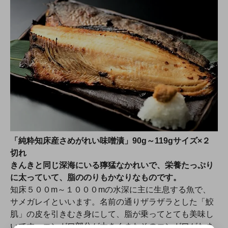
「純粋知床産さめがれい味噌漬」90g～119gサイズ×２
切れ
きんきと同じ深海にいる獰猛なかれいで、栄養たっぷり
に太っていて、脂ののりもかなりなものです。
知床５００m～１０００mの水深に主に生息する魚で、
サメガレイといいます。名前の通りザラザラとした「鮫
肌」の皮を引きむき身にして、脂が乗ってとても美味し
いです。エンガワ部分が大きくまたそのエンガワがたま