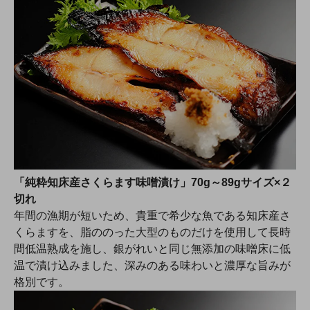
「純粋知床産さくらます味噌漬け」70g～89gサイズ×２
切れ
年間の漁期が短いため、貴重で希少な魚である知床産さ
くらますを、脂ののった大型のものだけを使用して長時
間低温熟成を施し、銀がれいと同じ無添加の味噌床に低
温で漬け込みました、深みのある味わいと濃厚な旨みが
格別です。