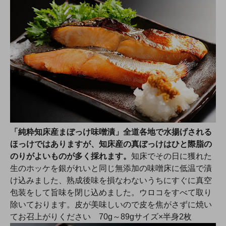
「純粋知床産まぼっけ味噌漬」全道各地で水揚げされる
ほっけではありますが、知床産の真ぼっけはひと際脂の
のりがよいものが多く採れます。
知床でその日に獲れた
生のホッケを銀がれいと同じ無添加の味噌床に低温で漬
け込みました、熟成後味を損なわないうちにすぐに真空
包装をして旨味を閉じ込めました。ウロコをすべて取り
除いております。皮が美味しいので皮を焦がさずに焼い
てお召上がりください 70g～89gサイズ×半身2枚