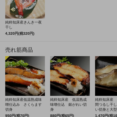
純粋知床産きんき一夜
干し
4,320円(税320円)
売れ筋商品
純粋知床産低温熟成味
純粋知床産 低温熟成
純粋知床産 
噌仕込み さくらます
味噌仕込 銀がれい切
間つるし干し
切身
身
い切身と大型
950円(税70円)
880円(税65円)
1,470円(税1