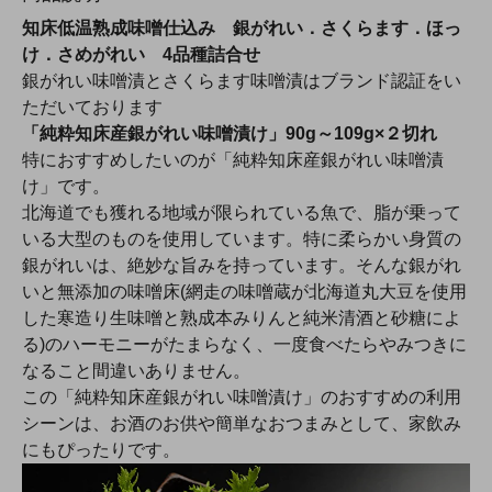
知床低温熟成味噌仕込み 銀がれい．さくらます．ほっ
け．さめがれい 4品種詰合せ
銀がれい味噌漬とさくらます味噌漬はブランド認証をい
ただいております
「純粋知床産銀がれい味噌漬け」90g～109g×２切れ
特におすすめしたいのが「純粋知床産銀がれい味噌漬
け」です。
北海道でも獲れる地域が限られている魚で、脂が乗って
いる大型のものを使用しています。特に柔らかい身質の
銀がれいは、絶妙な旨みを持っています。そんな銀がれ
いと無添加の味噌床(網走の味噌蔵が北海道丸大豆を使用
した寒造り生味噌と熟成本みりんと純米清酒と砂糖によ
る)のハーモニーがたまらなく、一度食べたらやみつきに
なること間違いありません。
この「純粋知床産銀がれい味噌漬け」のおすすめの利用
シーンは、お酒のお供や簡単なおつまみとして、家飲み
にもぴったりです。